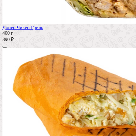
Донер Чикен Гриль
400 г
390 ₽