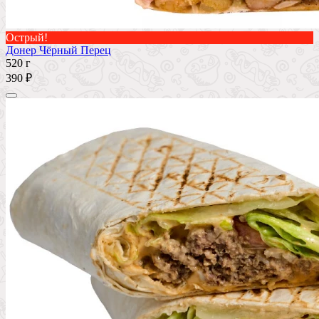
Острый!
Донер Чёрный Перец
520 г
390 ₽