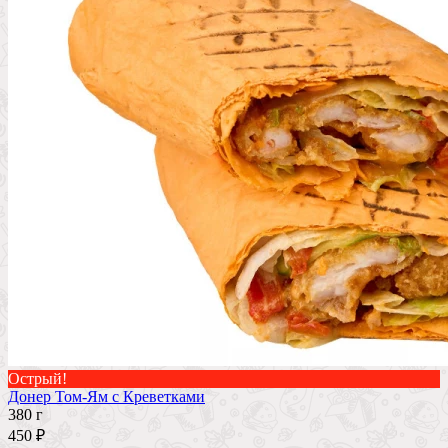
Острый!
Донер Том-Ям с Креветками
380 г
450 ₽